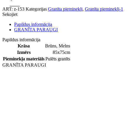
ART:
z-153
Kategorijas
Granīta pieminekļi
,
Granīta pieminekļi-1
Sekojiet
Papildus informācija
GRANĪTA PARAUGI
Papildus informācija
Krāsa
Brūns
,
Melns
Izmērs
85x75cm
Pieminekļa materiāls
Pulēts granīts
GRANĪTA PARAUGI