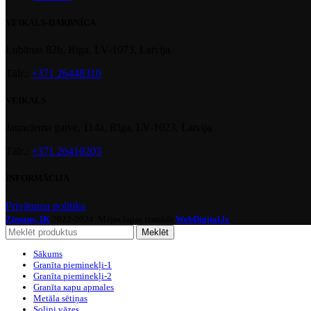
VEIKALS-DARBNĪCA
Lubānas 82b, Rīga, LV-1073, Latvija
Tālr.:
+371 26448310
VEIKALS
Jaunciema gatve. 114a, Rīga, LV-1023, Latvija
Tālr.:
+371 26410203
INFORMĀCIJA
Privātuma politika
Zimans, IK
2022-2024. Mājas lapas izstrāde
WebDigital.lv
.
Meklēt
Sākums
Granīta pieminekļi-1
Granīta pieminekļi-2
Granīta кapu apmales
Metāla sētiņas
Soliņi vāzes