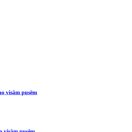
 no visām pusēm
no visām pusēm