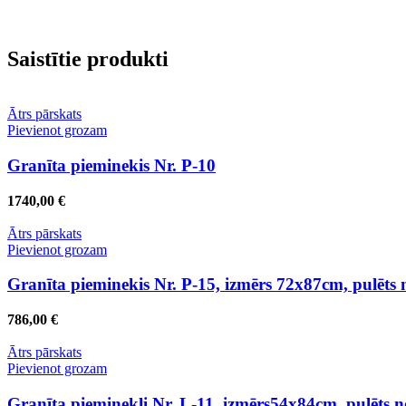
Saistītie produkti
Ātrs pārskats
Pievienot grozam
Granīta pieminekis Nr. P-10
1740,00
€
Ātrs pārskats
Pievienot grozam
Granīta pieminekis Nr. P-15, izmērs 72x87cm, pulēts
786,00
€
Ātrs pārskats
Pievienot grozam
Granīta pieminekļi Nr. L-11, izmērs54x84cm, pulēts 