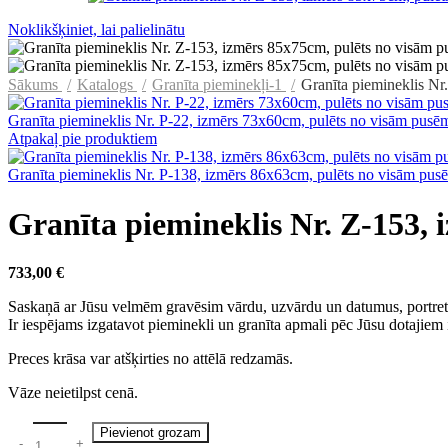
Noklikšķiniet, lai palielinātu
Sākums
Katalogs
Granīta pieminekļi-1
Granīta piemineklis Nr
Granīta piemineklis Nr. P-22, izmērs 73x60cm, pulēts no visām pus
Atpakaļ pie produktiem
Granīta piemineklis Nr. P-138, izmērs 86x63cm, pulēts no visām pu
Granīta piemineklis Nr. Z-153,
733,00
€
Saskaņā ar Jūsu velmēm gravēsim vārdu, uzvārdu un datumus, portre
Ir iespējams izgatavot pieminekli un granīta apmali pēc Jūsu dotajie
Preces krāsa var atšķirties no attēlā redzamās.
Vāze neietilpst cenā.
Pievienot grozam