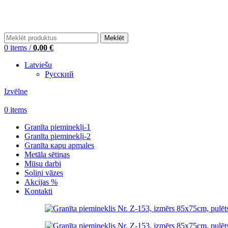
+371 26448310
Meklēt
0
items
/
0,00
€
Latviešu
Русский
Izvēlne
0
items
Granīta pieminekļi-1
Granīta pieminekļi-2
Granīta кapu apmales
Metāla sētiņas
Mūsu darbi
Soliņi vāzes
Akcijas %
Kontakti