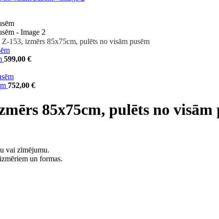
. Z-153, izmērs 85x75cm, pulēts no visām pusēm
ēm
599,00
€
sēm
752,00
€
 izmērs 85x75cm, pulēts no visām
tu vai zīmējumu.
m izmēriem un formas.