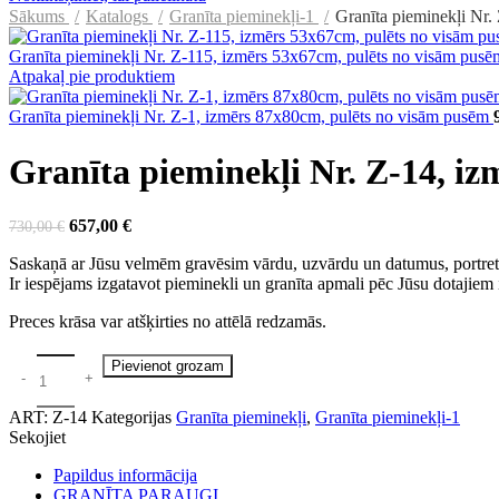
Sākums
Katalogs
Granīta pieminekļi-1
Granīta pieminekļi Nr.
Granīta pieminekļi Nr. Z-115, izmērs 53x67cm, pulēts no visām pus
Atpakaļ pie produktiem
Granīta pieminekļi Nr. Z-1, izmērs 87x80cm, pulēts no visām pusēm
Granīta pieminekļi Nr. Z-14, i
Original
Current
657,00
€
730,00
€
price
price
Saskaņā ar Jūsu velmēm gravēsim vārdu, uzvārdu un datumus, portre
was:
is:
Ir iespējams izgatavot pieminekli un granīta apmali pēc Jūsu dotajie
730,00 €.
657,00 €.
Preces krāsa var atšķirties no attēlā redzamās.
Pievienot grozam
ART:
Z-14
Kategorijas
Granīta pieminekļi
,
Granīta pieminekļi-1
Sekojiet
Papildus informācija
GRANĪTA PARAUGI