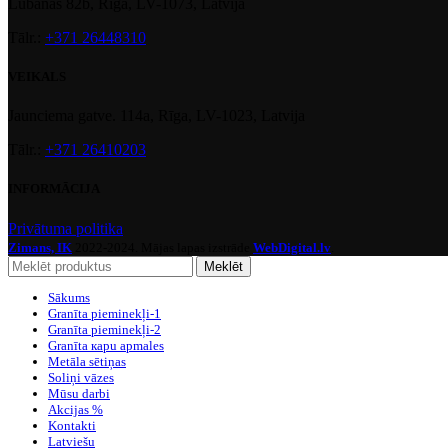
Lubānas 82b, Rīga, LV-1073, Latvija
Tālr.:
+371 26448310
VEIKALS
Jaunciema gatve. 114a, Rīga, LV-1023, Latvija
Tālr.:
+371 26410203
INFORMĀCIJA
Privātuma politika
Zimans, IK
2022-2024. Mājas lapas izstrāde
WebDigital.lv
.
Meklēt
Sākums
Granīta pieminekļi-1
Granīta pieminekļi-2
Granīta кapu apmales
Metāla sētiņas
Soliņi vāzes
Mūsu darbi
Akcijas %
Kontakti
Latviešu