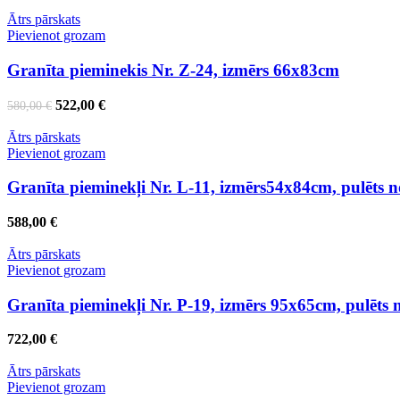
Ātrs pārskats
Pievienot grozam
Granīta pieminekis Nr. Z-24, izmērs 66x83cm
Original
Current
522,00
€
580,00
€
price
price
was:
is:
Ātrs pārskats
580,00 €.
522,00 €.
Pievienot grozam
Granīta pieminekļi Nr. L-11, izmērs54x84cm, pulēts 
588,00
€
Ātrs pārskats
Pievienot grozam
Granīta pieminekļi Nr. P-19, izmērs 95x65cm, pulēts
722,00
€
Ātrs pārskats
Pievienot grozam