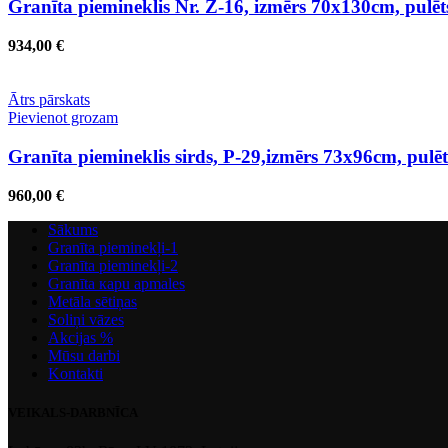
Granīta piemineklis Nr. Z-16, izmērs 70x130cm, pulē
934,00
€
Ātrs pārskats
Pievienot grozam
Granīta piemineklis sirds, P-29,izmērs 73x96cm, pul
960,00
€
Sākums
Granīta pieminekļi-1
Granīta pieminekļi-2
Granīta кapu apmales
Metāla sētiņas
Soliņi vāzes
Akcijas %
Mūsu darbi
Kontakti
VEIKALS-DARBNĪCA