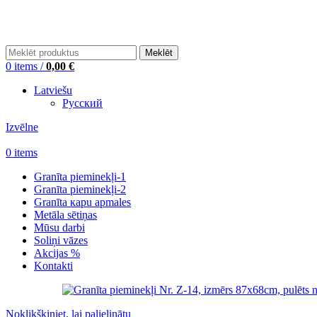
+371 26448310
Meklēt
0
items
/
0,00
€
Latviešu
Русский
Izvēlne
0
items
Granīta pieminekļi-1
Granīta pieminekļi-2
Granīta кapu apmales
Metāla sētiņas
Mūsu darbi
Soliņi vāzes
Akcijas %
Kontakti
Noklikšķiniet, lai palielinātu