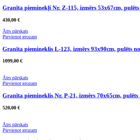
Granīta pieminekļi Nr. Z-115, izmērs 53x67cm, pulēt
430,00
€
Ātrs pārskats
Pievienot grozam
Granīta piemineklis L-123, izmērs 93x90cm, pulēts n
1099,00
€
Ātrs pārskats
Pievienot grozam
Granīta piemineklis Nr. P-21, izmērs 70x65cm, pulēt
520,00
€
Ātrs pārskats
Pievienot grozam