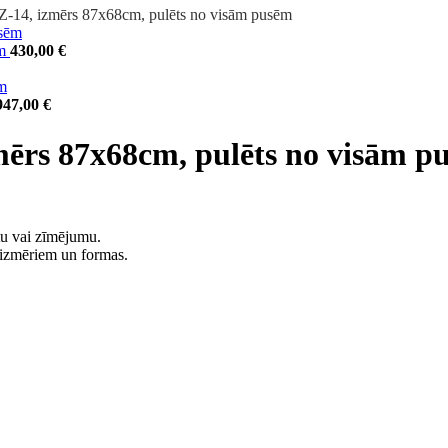
 Z-14, izmērs 87x68cm, pulēts no visām pusēm
ēm
430,00
€
947,00
€
zmērs 87x68cm, pulēts no visām p
tu vai zīmējumu.
m izmēriem un formas.