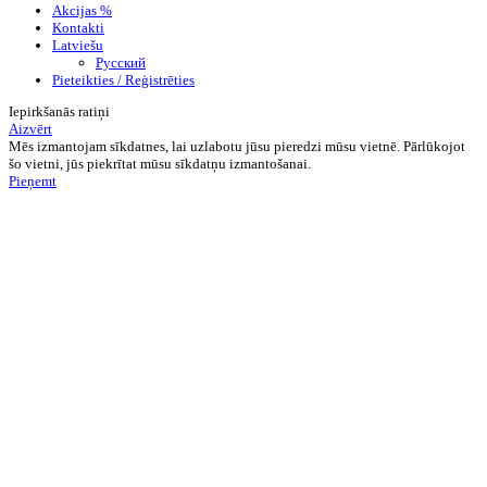
Akcijas %
Kontakti
Latviešu
Русский
Pieteikties / Reģistrēties
Iepirkšanās ratiņi
Aizvērt
Mēs izmantojam sīkdatnes, lai uzlabotu jūsu pieredzi mūsu vietnē. Pārlūkojot
šo vietni, jūs piekrītat mūsu sīkdatņu izmantošanai.
Pieņemt