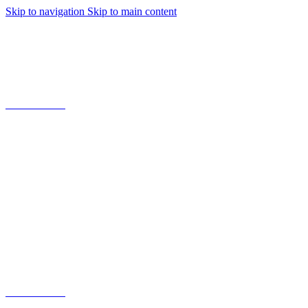
Skip to navigation
Skip to main content
LABĀKĀS KVALITĀTES GRANĪTS
+371 26410203
Jaunciema gatve 114a, Rīga
+371 26448310
Lubānas 82b, Rīga
+371 26410203