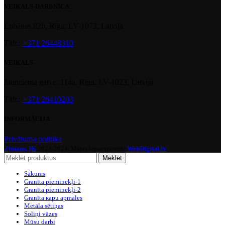
VEIKALS-DARBNĪCA
Lubānas 82b, Rīga, LV-1073, Latvija
Tālr.:
+371 26448310
VEIKALS
Jaunciema gatve. 114a, Rīga, LV-1023, Latvija
Tālr.:
+371 26410203
INFORMĀCIJA
Privātuma politika
Zimans, IK
2022-2024. Mājas lapas izstrāde
WebDigital.lv
.
Meklēt
Sākums
Granīta pieminekļi-1
Granīta pieminekļi-2
Granīta кapu apmales
Metāla sētiņas
Soliņi vāzes
Mūsu darbi