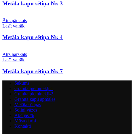
Metāla kapu sētiņa Nr. 3
Ātrs pārskats
Lasīt vairāk
Metāla kapu sētiņa Nr. 4
Ātrs pārskats
Lasīt vairāk
Metāla kapu sētiņa Nr. 7
Sākums
Granīta pieminekļi-1
Granīta pieminekļi-2
Granīta кapu apmales
Metāla sētiņas
Soliņi vāzes
Akcijas %
Mūsu darbi
Kontakti