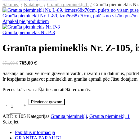
Sākums
Katalogs
Granīta pieminekļi-1
Granīta piemineklis N
Granīta pieminekļi Nr. L-89, izmērs68x70cm, pulēts no visām pusēm
Atpakaļ pie produktiem
Granīta pieminekis Nr. P-3
Granīta piemineklis Nr. Z-105,
Original
Current
765,00
€
851,00
€
price
price
Saskaņā ar Jūsu velmēm gravēsim vārdu, uzvārdu un datumus, portre
was:
is:
Ir iespējams izgatavot pieminekli un granīta apmali pēc Jūsu dotajie
851,00 €.
765,00 €.
Preces krāsa var atšķirties no attēlā redzamās.
Pievienot grozam
ART:
z-105
Kategorijas
Granīta pieminekļi
,
Granīta pieminekļi-1
Sekojiet
Papildus informācija
GRANĪTA PARAUGI