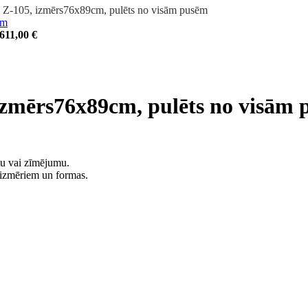
r. Z-105, izmērs76x89cm, pulēts no visām pusēm
611,00
€
 izmērs76x89cm, pulēts no visām
tu vai zīmējumu.
m izmēriem un formas.