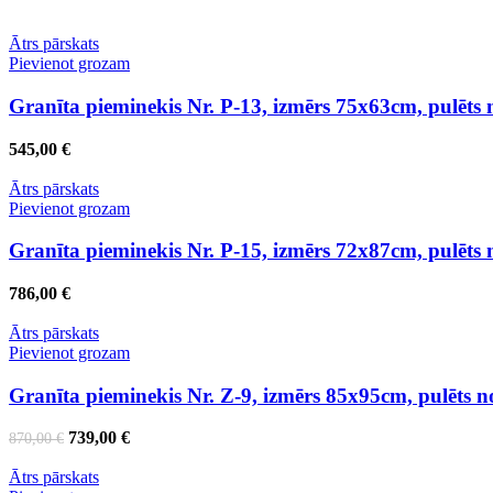
Ātrs pārskats
Pievienot grozam
Granīta pieminekis Nr. P-13, izmērs 75x63cm, pulēts
545,00
€
Ātrs pārskats
Pievienot grozam
Granīta pieminekis Nr. P-15, izmērs 72x87cm, pulēts
786,00
€
Ātrs pārskats
Pievienot grozam
Granīta pieminekis Nr. Z-9, izmērs 85x95cm, pulēts 
Original
Current
739,00
€
870,00
€
price
price
was:
is:
Ātrs pārskats