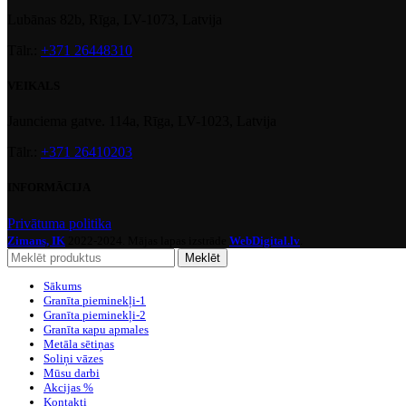
Lubānas 82b, Rīga, LV-1073, Latvija
Tālr.:
+371 26448310
VEIKALS
Jaunciema gatve. 114a, Rīga, LV-1023, Latvija
Tālr.:
+371 26410203
INFORMĀCIJA
Privātuma politika
Zimans, IK
2022-2024. Mājas lapas izstrāde
WebDigital.lv
.
Meklēt
Sākums
Granīta pieminekļi-1
Granīta pieminekļi-2
Granīta кapu apmales
Metāla sētiņas
Soliņi vāzes
Mūsu darbi
Akcijas %
Kontakti