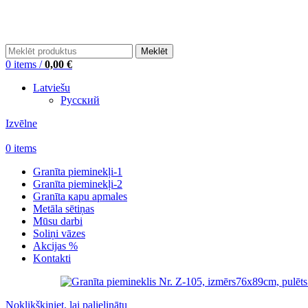
+371 26448310
Meklēt
0
items
/
0,00
€
Latviešu
Русский
Izvēlne
0
items
Granīta pieminekļi-1
Granīta pieminekļi-2
Granīta кapu apmales
Metāla sētiņas
Mūsu darbi
Soliņi vāzes
Akcijas %
Kontakti
Noklikšķiniet, lai palielinātu